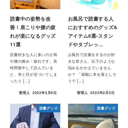
読書中の姿勢を改
お風呂で読書する人
善！肩こりや腰の疲
におすすめのグッズ&
れが楽になるグッズ
アイテム6選-スタン
11選
ドやタブレッ…
読書好きな人に多いのが肩
お風呂で読書をするのが好
や腰の痛み・疲れです。長
きな皆さん、以下のような
時間集中して読んでいる
悩みをかかえていません
と、本と目が近づいてしま
か？ 「湯船に本を落としそ
ったり […]
うで […]
管理人
2022年2月6日
管理人
2022年2月3日
読書グッズ
読書グッズ