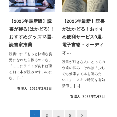
【2025年最新版】読
【2025年最新】読書
書が捗る(はかどる)！
がはかどる！おすす
おすすめグッズ13選-
め便利サービス9選-
読書家推薦
電子書籍・オーディ
オ…
読書中に「もっと快適な姿
勢になれたら捗るのにな」
読書が好きな人にとっての
「ここにライトがあれば寝
永遠の悩み、それは「少し
る前に本が読みやすいのに
でも効率よく本を読みた
な」 […]
い！」「スキマ時間を有効
活用し […]
管理人
2022年2月2日
管理人
2022年2月2日
投
1
2
…
5